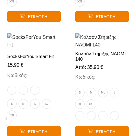
XXL
XXL
ΕΠΙΛΟΓΉ
ΕΠΙΛΟΓΉ
Καλσόν Στήριξης NAOMI
SocksForYou Smart Fit
140
15.90
€
Από:
35.90
€
Κωδικός:
Κωδικός:
S
M
ML
L
S
M
L
XL
XL
XXL
XXL
ΕΠΙΛΟΓΉ
ΕΠΙΛΟΓΉ