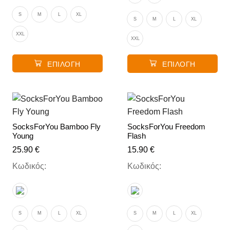
S
M
L
XL
S
M
L
XL
XXL
XXL
ΕΠΙΛΟΓΉ
ΕΠΙΛΟΓΉ
SocksForYou Bamboo Fly
SocksForYou Freedom
Young
Flash
25.90
€
15.90
€
Κωδικός:
Κωδικός:
S
M
L
XL
S
M
L
XL