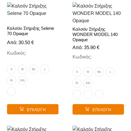
Καλσόν Στήριξης Selene
Καλσόν Στήριξης
70 Opaque
WONDER MODEL 140
Opaque
Από:
30.50
€
Από:
35.90
€
Κωδικός:
Κωδικός:
S
M
ML
L
S
M
ML
L
XL
XXL
XL
XXL
ΕΠΙΛΟΓΉ
ΕΠΙΛΟΓΉ