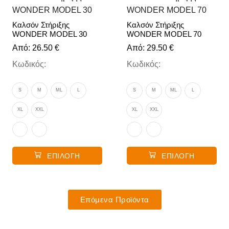
Καλσόν Στήριξης
Καλσόν Στήριξης
WONDER MODEL 30
WONDER MODEL 70
Από:
26.50
€
Από:
29.50
€
Κωδικός:
Κωδικός:
S
M
ML
L
S
M
ML
L
XL
XXL
XL
XXL
ΕΠΙΛΟΓΉ
ΕΠΙΛΟΓΉ
Επόμενα Προϊόντα