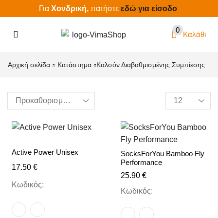
Για
Χονδρική,
πατήστε
εδώ για είσοδο
0
Καλάθι
Αρχική σελίδα
Κατάστημα
Καλσόν Διαβαθμισμένης Συμπίεσης
Active Power Unisex
SocksForYou Bamboo Fly
Performance
17.50
€
25.90
€
Κωδικός:
Κωδικός: