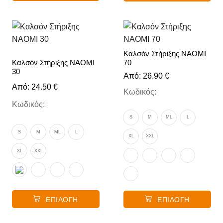
Καλσόν Στήριξης NAOMI
70
Καλσόν Στήριξης NAOMI
30
Από:
26.90
€
Από:
24.50
€
Κωδικός:
Κωδικός:
S
M
ML
L
S
M
ML
L
XL
XXL
XL
XXL
ΕΠΙΛΟΓΉ
ΕΠΙΛΟΓΉ