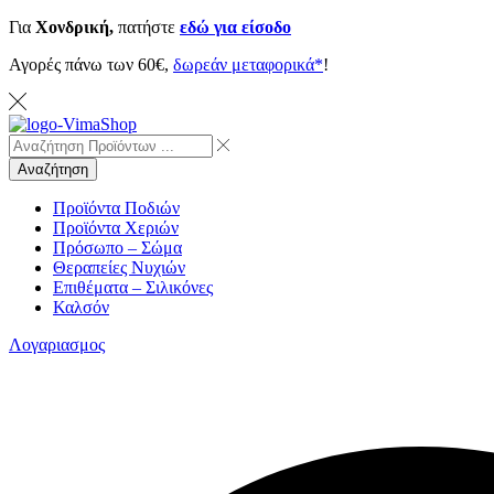
Για
Χονδρική,
πατήστε
εδώ για είσοδο
Αγορές πάνω των 60€,
δωρεάν μεταφορικά*
!
Αναζήτηση
Προϊόντα Ποδιών
Προϊόντα Χεριών
Πρόσωπο – Σώμα
Θεραπείες Νυχιών
Επιθέματα – Σιλικόνες
Καλσόν
Λογαριασμος