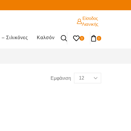
Είσοδος
Λιανικής
 – Σιλικόνες
Καλσόν
0
0
Εμφάνιση