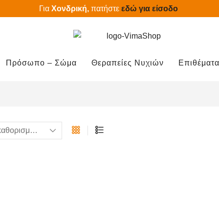
Για
Χονδρική,
πατήστε
εδώ για είσοδο
Πρόσωπο – Σώμα
Θεραπείες Νυχιών
Επιθέματα