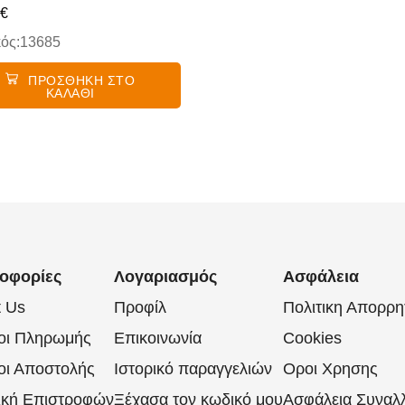
€
ός:13685
ΠΡΟΣΘΉΚΗ ΣΤΟ
ΚΑΛΆΘΙ
οφορίες
Λογαριασμός
Ασφάλεια
t Us
Προφίλ
Πολιτικη Απορρη
οι Πληρωμής
Επικοινωνία
Cookies
οι Αποστολής
Ιστορικό παραγγελιών
Οροι Χρησης
ική Επιστροφών
Ξέχασα τον κωδικό μου
Ασφάλεια Συναλ