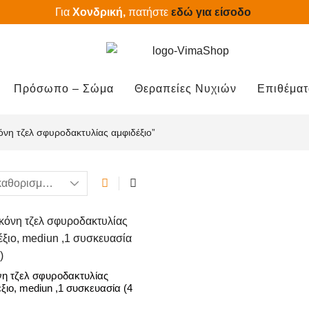
Για
Χονδρική,
πατήστε
εδώ για είσοδο
Πρόσωπο – Σώμα
Θεραπείες Νυχιών
Επιθέματ
κόνη τζελ σφυροδακτυλίας αμφιδέξιο”
νη τζελ σφυροδακτυλίας
ξιο, mediun ,1 συσκευασία (4