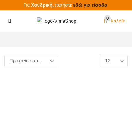
Για
Χονδρική,
πατήστε
εδώ για είσοδο
0
Καλάθι