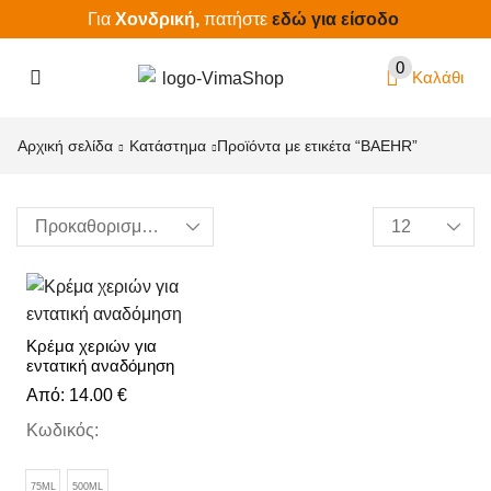
Για
Χονδρική,
πατήστε
εδώ για είσοδο
0
Καλάθι
Αρχική σελίδα
Κατάστημα
Προϊόντα με ετικέτα “BAEHR”
Κρέμα χεριών για
εντατική αναδόμηση
Από:
14.00
€
Κωδικός:
75ML
500ML