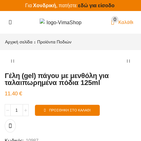
Για
Χονδρική,
πατήστε
εδώ για είσοδο
0
Καλάθι
Αρχική σελίδα
Προϊόντα Ποδιών
Γέλη (gel) πάγου με μενθόλη για
ταλαιπωρημένα πόδια 125ml
11.40
€
ΠΡΟΣΘΉΚΗ ΣΤΟ ΚΑΛΆΘΙ
Κωδικός:
10987