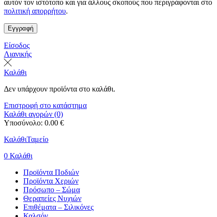
αυτόν τον ιστότοπο και για άλλους σκοπούς που περιγράφονται στο
πολιτική απορρήτου
.
Εγγραφή
Είσοδος
Λιανικής
Καλάθι
Δεν υπάρχουν προϊόντα στο καλάθι.
Επιστροφή στο κατάστημα
Καλάθι αγορών (0)
Υποσύνολο:
0.00
€
Καλάθι
Ταμείο
0
Καλάθι
Προϊόντα Ποδιών
Προϊόντα Χεριών
Πρόσωπο – Σώμα
Θεραπείες Νυχιών
Επιθέματα – Σιλικόνες
Καλσόν