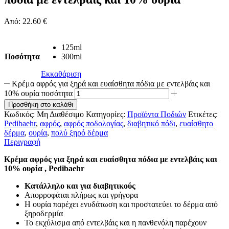
Από:
22.60
€
125ml
Ποσότητα
300ml
Εκκαθάριση
Κρέμα αφρός για ξηρά και ευαίσθητα πόδια με εντελβάις και
10% ουρία ποσότητα
Προσθήκη στο καλάθι
Κωδικός:
Μη Διαθέσιμο
Κατηγορίες:
Προϊόντα Ποδιών
Ετικέτες:
Pedibaehr
,
αφρός
,
αφρός ποδολογίας
,
διαβητικό πόδι
,
ευαίσθητο
δέρμα
,
ουρία
,
πολύ ξηρό δέρμα
Περιγραφή
Κρέμα αφρός για ξηρά και ευαίσθητα πόδια με εντελβάις και
10% ουρία , Pedibaehr
Κατάλληλο και για διαβητικούς
Απορροφάται πλήρως και γρήγορα
Η ουρία παρέχει ενυδάτωση και προστατεύει το δέρμα από
ξηροδερμία
Το εκχύλισμα από εντελβάις και η πανθενόλη παρέχουν