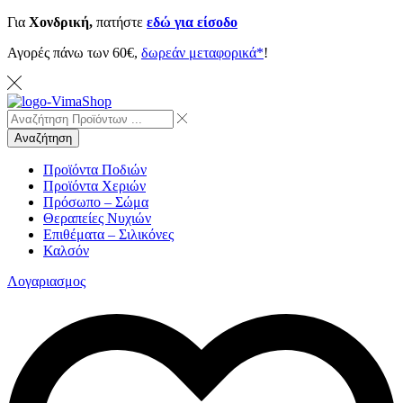
Για
Χονδρική,
πατήστε
εδώ για είσοδο
Αγορές πάνω των 60€,
δωρεάν μεταφορικά*
!
Αναζήτηση
Προϊόντα Ποδιών
Προϊόντα Χεριών
Πρόσωπο – Σώμα
Θεραπείες Νυχιών
Επιθέματα – Σιλικόνες
Καλσόν
Λογαριασμος