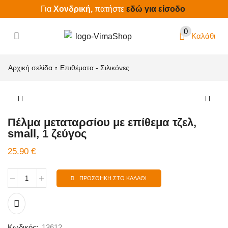
Για
Χονδρική,
πατήστε
εδώ για είσοδο
0
Καλάθι
Αρχική σελίδα
Επιθέματα - Σιλικόνες
Πέλμα μεταταρσίου με επίθεμα τζελ,
small, 1 ζεύγος
25.90
€
ΠΡΟΣΘΉΚΗ ΣΤΟ ΚΑΛΆΘΙ
Κωδικός:
13612