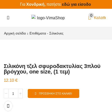
Για
Χονδρική,
πατήστε
εδώ για είσοδο
0
Καλάθι
Αρχική σελίδα
Επιθέματα - Σιλικόνες
Σιλικόνη τζελ σφυροδακτυλίας 3πλού
βρόγχου, one size, (1 τεμ)
12.10
€
ΠΡΟΣΘΉΚΗ ΣΤΟ ΚΑΛΆΘΙ